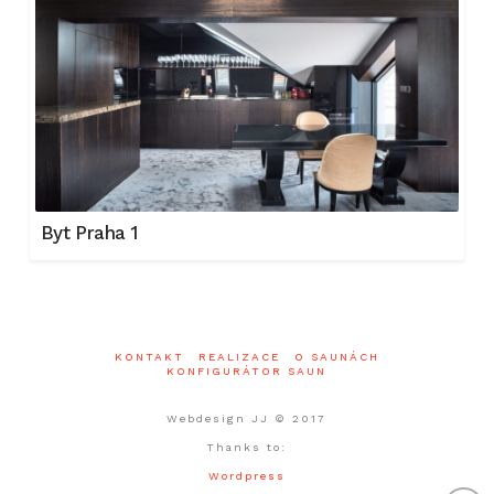
Byt Praha 1
KONTAKT
REALIZACE
O SAUNÁCH
KONFIGURÁTOR SAUN
Webdesign JJ © 2017
Thanks to:
Wordpress