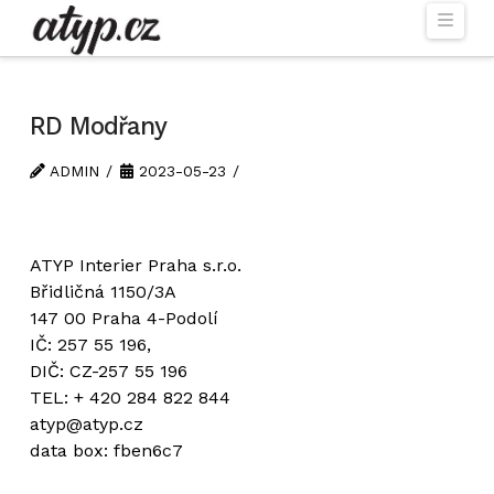
Navi
RD Modřany
ADMIN
2023-05-23
ATYP Interier Praha s.r.o.
Břidličná 1150/3A
147 00 Praha 4-Podolí
IČ: 257 55 196,
DIČ: CZ-257 55 196
TEL: + 420 284 822 844
atyp@atyp.cz
data box: fben6c7