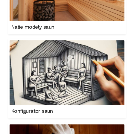
Naše modely saun
Konfigurátor saun